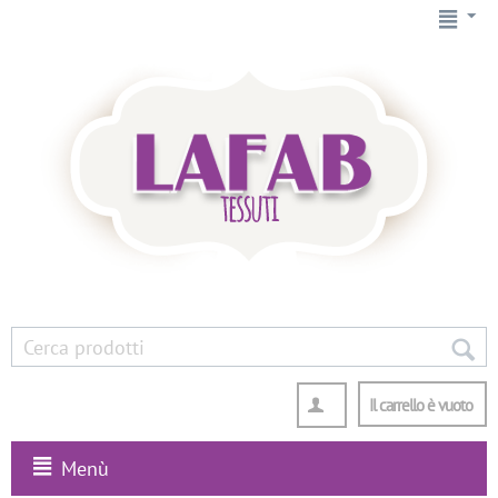
Il carrello è vuoto
Menù