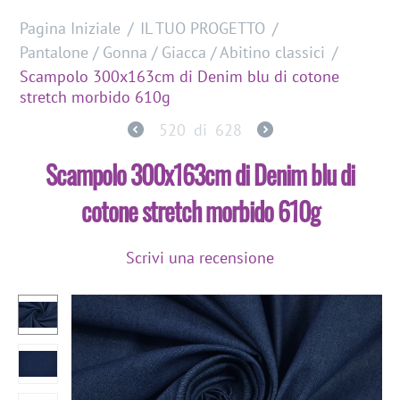
Pagina Iniziale
/
IL TUO PROGETTO
/
Pantalone / Gonna / Giacca / Abitino classici
/
Scampolo 300x163cm di Denim blu di cotone
stretch morbido 610g
520
di
628
Scampolo 300x163cm di Denim blu di
cotone stretch morbido 610g
Scrivi una recensione