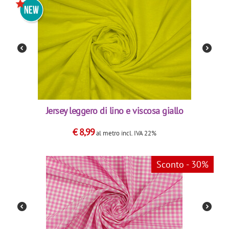
Jersey leggero di lino e viscosa giallo
€
8,99
al metro
incl. IVA 22%
Sconto - 30%