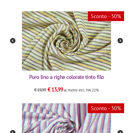
Sconto - 30%
Puro lino a righe colorate tinto filo
€
13,99
€
19,99
al metro
incl. IVA 22%
Sconto - 30%