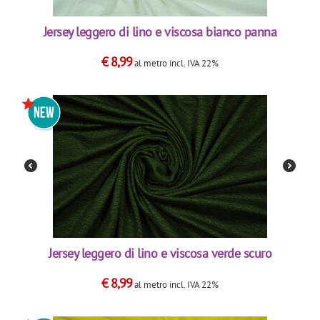
Jersey leggero di lino e viscosa bianco panna
€
8,99
al metro
incl. IVA 22%
Jersey leggero di lino e viscosa verde scuro
€
8,99
al metro
incl. IVA 22%