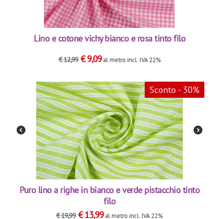
Lino e cotone vichy bianco e rosa tinto filo
€
9,09
€
12,99
al metro
incl. IVA 22%
Sconto - 30%
Puro lino a righe in bianco e verde pistacchio tinto
filo
€
13,99
€
19,99
al metro
incl. IVA 22%