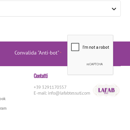
Convalida "Anti-bot"
Contatti
+39 3291170557
E-mail:
info@lafabtessuti.com
book
gram