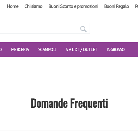
Home
Chi siamo
Buoni Sconto e promozioni
Buoni Regalo
P
O
MERCERIA
SCAMPOLI
S A L D I / OUTLET
INGROSSO
Domande Frequenti