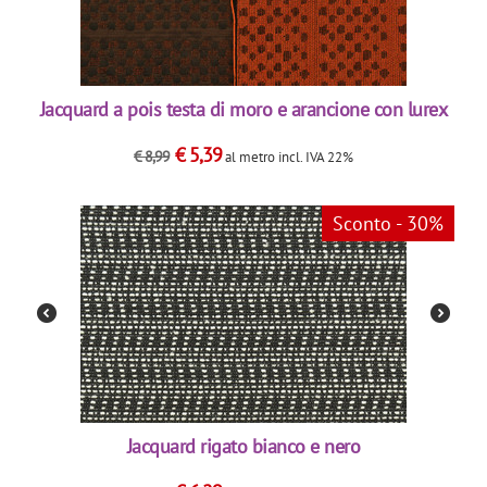
Jacquard a pois testa di moro e arancione con lurex
€
5,39
€
8,99
al metro
incl. IVA 22%
Sconto - 30%
Jacquard rigato bianco e nero