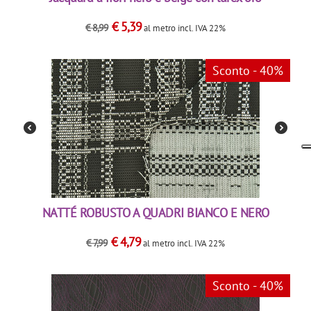
€
5,39
€
8,99
al metro
incl. IVA 22%
Sconto - 40%
NATTÉ ROBUSTO A QUADRI BIANCO E NERO
€
4,79
€
7,99
al metro
incl. IVA 22%
Sconto - 40%