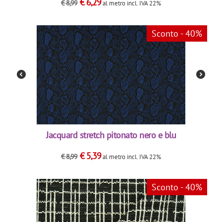
€
6,29
€
8,99
al metro
incl. IVA 22%
Sconto - 40%
Jacquard stretch pitonato nero e blu
€
5,39
€
8,99
al metro
incl. IVA 22%
Sconto - 40%