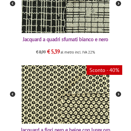
Jacquard a quadri sfumati bianco e nero
€
5,39
€
8,99
al metro
incl. IVA 22%
Sconto - 40%
Jacquard a fiori nero e beige con lurex oro