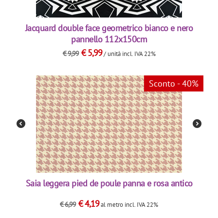
Jacquard double face geometrico bianco e nero
pannello 112x150cm
€
5,99
€
9,99
/ unità
incl. IVA 22%
Sconto - 40%
Saia leggera pied de poule panna e rosa antico
€
4,19
€
6,99
al metro
incl. IVA 22%