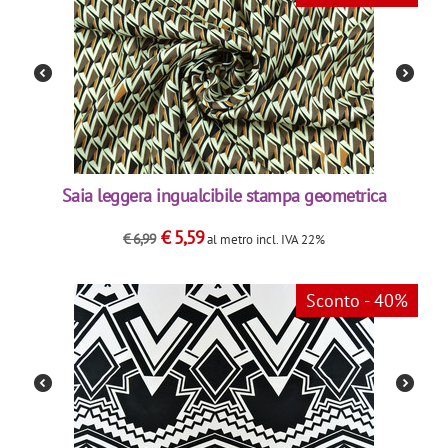
Saia leggera ingualcibile stampa geometrica
€
5,59
€
6,99
al metro
incl. IVA 22%
Sconto - 40%