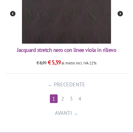
Jacquard stretch nero con linee viola in rilievo
€
5,39
€
8,99
al metro
incl. IVA 22%
PRECEDENTE
1
2
3
4
AVANTI