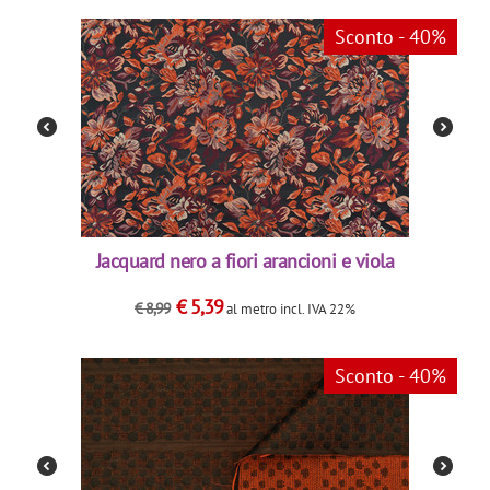
Sconto - 40%
Jacquard nero a fiori arancioni e viola
€
5,39
€
8,99
al metro
incl. IVA 22%
Sconto - 40%