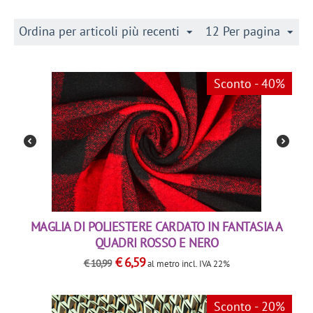
Ordina per articoli più recenti
12 Per pagina
Sconto - 40%
MAGLIA DI POLIESTERE CARDATO IN FANTASIA A
QUADRI ROSSO E NERO
€
6,59
€
10,99
al metro
incl. IVA 22%
Sconto - 20%