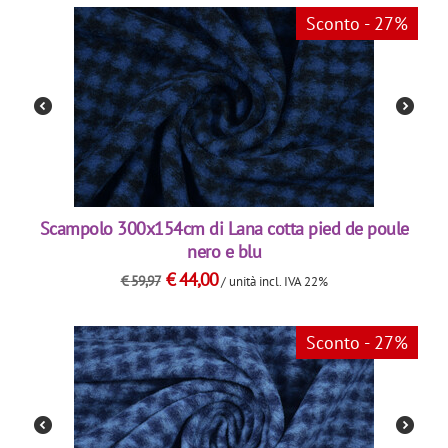
Sconto - 27%
Scampolo 300x154cm di Lana cotta pied de poule
nero e blu
€
44,00
€
59,97
/ unità
incl. IVA 22%
Sconto - 27%