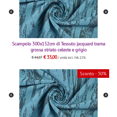
Scampolo 300x152cm di Tessuto jacquard trama
grossa striato celeste e grigio
€
33,00
€
44,97
/ unità
incl. IVA 22%
Sconto - 30%