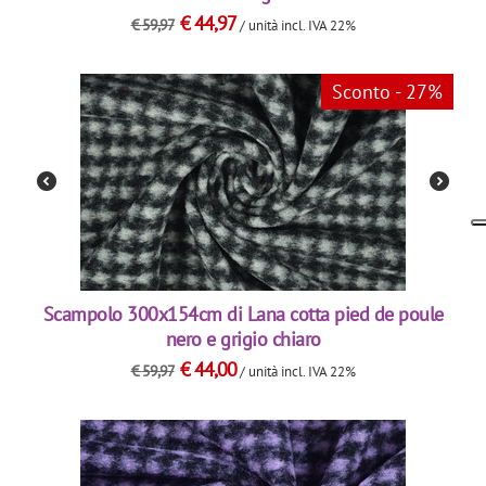
€
44,97
€
59,97
/ unità
incl. IVA 22%
Sconto - 27%
Scampolo 300x154cm di Lana cotta pied de poule
nero e grigio chiaro
€
44,00
€
59,97
/ unità
incl. IVA 22%