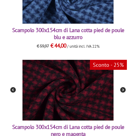
Scampolo 300x154cm di Lana cotta pied de poule
blu e azzurro
€
44,00
€
59,97
/ unità
incl. IVA 22%
Sconto - 25%
Scampolo 300x154cm di Lana cotta pied de poule
nero e magenta