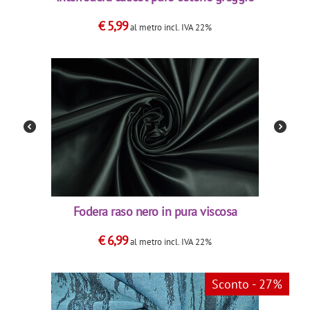
€
5,99
al metro
incl. IVA 22%
Fodera raso nero in pura viscosa
€
6,99
al metro
incl. IVA 22%
Sconto - 27%