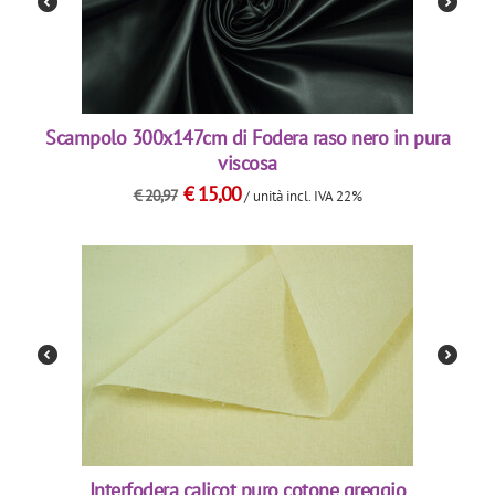
Scampolo 300x147cm di Fodera raso nero in pura
viscosa
€
15,00
€
20,97
/ unità
incl. IVA 22%
Interfodera calicot puro cotone greggio