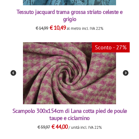
Tessuto jacquard trama grossa striato celeste e
grigio
€
10,49
€
14,99
al metro
incl. IVA 22%
Sconto - 27%
Scampolo 300x154cm di Lana cotta pied de poule
taupe e ciclamino
€
44,00
€
59,97
/ unità
incl. IVA 22%