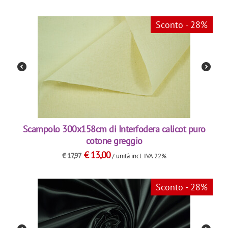
Sconto - 28%
Scampolo 300x158cm di Interfodera calicot puro
cotone greggio
€
13,00
€
17,97
/ unità
incl. IVA 22%
Sconto - 28%