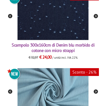
Scampolo 300x160cm di Denim blu morbido di
cotone con micro strappi
€
24,00
€
32,97
/ unità
incl. IVA 22%
Sconto - 26%