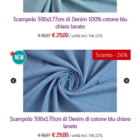
Scampolo 300x177cm di Denim 100% cotone blu
chiaro lavato
€
29,00
€
38,97
/ unità
incl. IVA 22%
Sconto - 26%
Scampolo 300x170cm di Denim di cotone blu chiaro
lavato
€
29,00
€
38,97
/ unità
incl. IVA 22%