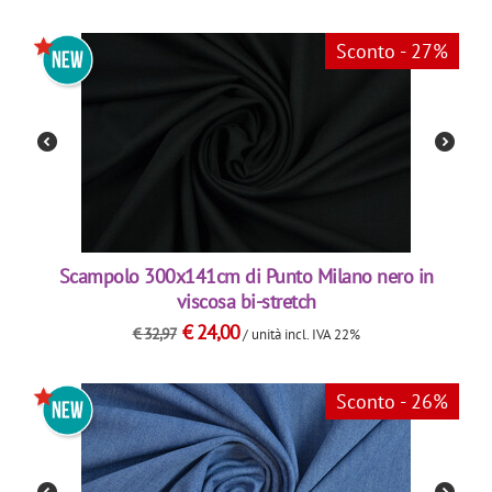
Sconto - 27%
Scampolo 300x141cm di Punto Milano nero in
viscosa bi-stretch
€
24,00
€
32,97
/ unità
incl. IVA 22%
Sconto - 26%