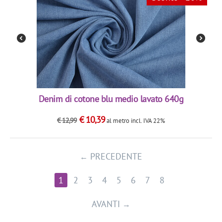
Denim di cotone blu medio lavato 640g
€
10,39
€
12,99
al metro
incl. IVA 22%
PRECEDENTE
1
2
3
4
5
6
7
8
AVANTI