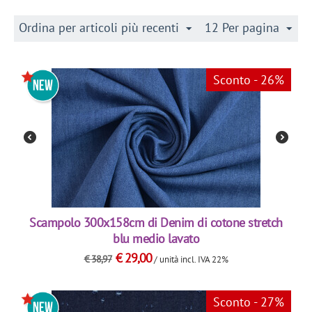
Ordina per articoli più recenti
12 Per pagina
Sconto - 26%
Scampolo 300x158cm di Denim di cotone stretch
blu medio lavato
€
29,00
€
38,97
/ unità
incl. IVA 22%
Sconto - 27%