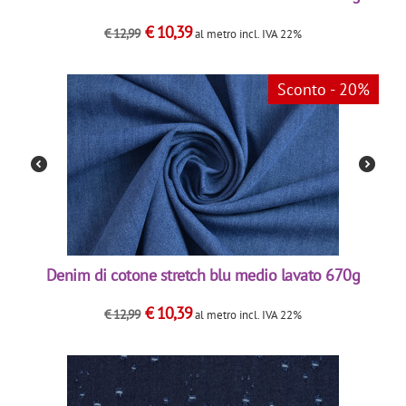
€
10,39
€
12,99
al metro
incl. IVA 22%
Sconto - 20%
Denim di cotone stretch blu medio lavato 670g
€
10,39
€
12,99
al metro
incl. IVA 22%