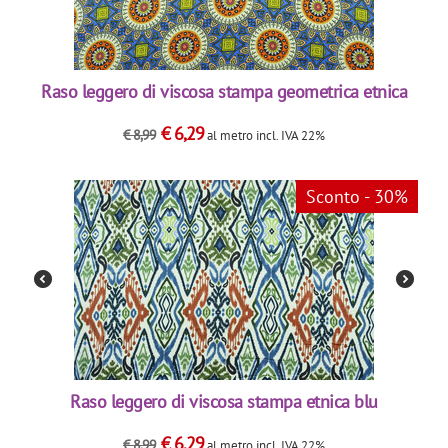
Raso leggero di viscosa stampa geometrica etnica
€
6,29
€
8,99
al metro
incl. IVA 22%
Sconto - 30%
Raso leggero di viscosa stampa etnica blu
€
6,29
€
8,99
al metro
incl. IVA 22%