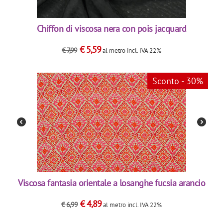
Chiffon di viscosa nera con pois jacquard
€
5,59
€
7,99
al metro
incl. IVA 22%
Sconto - 30%
Viscosa fantasia orientale a losanghe fucsia arancio
€
4,89
€
6,99
al metro
incl. IVA 22%