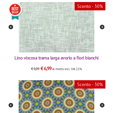
Sconto - 30%
Lino viscosa trama larga avorio a fiori bianchi
€
6,99
€
9,99
al metro
incl. IVA 22%
Sconto - 30%