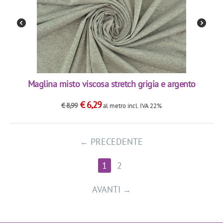
Maglina misto viscosa stretch grigia e argento
€
6,29
€
8,99
al metro
incl. IVA 22%
PRECEDENTE
1
2
AVANTI