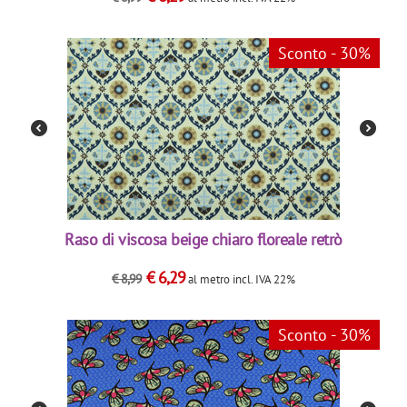
Sconto - 30%
Raso di viscosa beige chiaro floreale retrò
€
6,29
€
8,99
al metro
incl. IVA 22%
Sconto - 30%