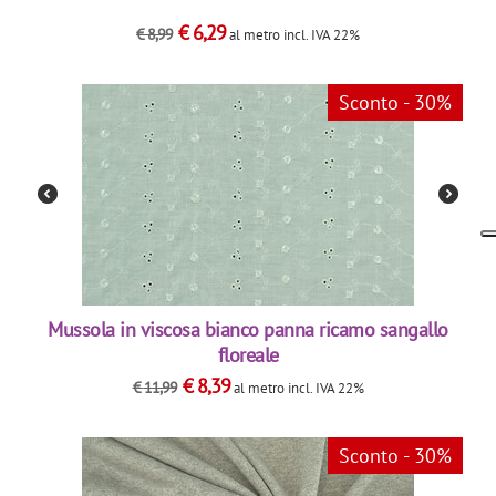
€
6,29
€
8,99
al metro
incl. IVA 22%
Sconto - 30%
Mussola in viscosa bianco panna ricamo sangallo
floreale
€
8,39
€
11,99
al metro
incl. IVA 22%
Sconto - 30%