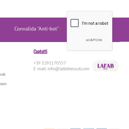
Convalida "Anti-bot"
Contatti
+39 3291170557
E-mail:
info@lafabtessuti.com
book
gram