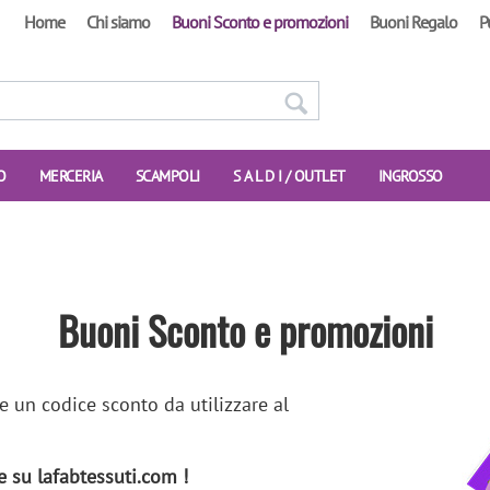
Home
Chi siamo
Buoni Sconto e promozioni
Buoni Regalo
P
O
MERCERIA
SCAMPOLI
S A L D I / OUTLET
INGROSSO
Buoni Sconto e promozioni
e un codice sconto da utilizzare al
e su lafabtessuti.com !