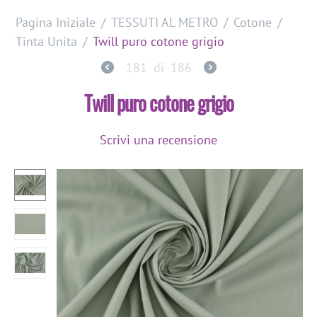
Pagina Iniziale
/
TESSUTI AL METRO
/
Cotone
/
Tinta Unita
/
Twill puro cotone grigio
181
di
186
Twill puro cotone grigio
Scrivi una recensione