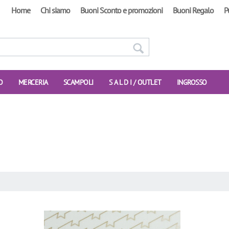
Home
Chi siamo
Buoni Sconto e promozioni
Buoni Regalo
P
O
MERCERIA
SCAMPOLI
S A L D I / OUTLET
INGROSSO