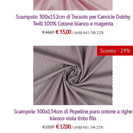
Scampolo 300x152cm di Tessuto per Camicie Dobby
Twill 100% Cotone bianco e magenta
€
33,00
€
44,97
/ unità
incl. IVA 22%
Sconto - 29%
Scampolo 300x154cm di Popeline puro cotone a righe
bianco viola tinto filo
€
17,00
€
23,97
/ unità
incl. IVA 22%