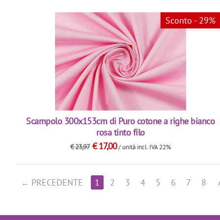
Sconto - 29%
Scampolo 300x153cm di Puro cotone a righe bianco
rosa tinto filo
€
17,00
€
23,97
/ unità
incl. IVA 22%
PRECEDENTE
1
2
3
4
5
6
7
8