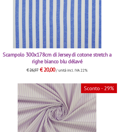
Scampolo 300x178cm di Jersey di cotone stretch a
righe bianco blu délavé
€
20,00
€
26,97
/ unità
incl. IVA 22%
Sconto - 29%