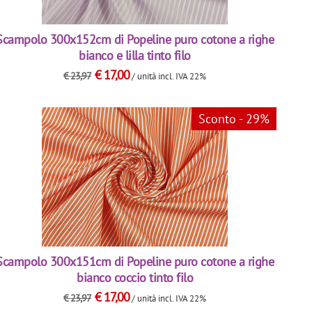
Scampolo 300x152cm di Popeline puro cotone a righe
bianco e lilla tinto filo
€
17,00
€
23,97
/ unità
incl. IVA 22%
Sconto - 29%
Scampolo 300x151cm di Popeline puro cotone a righe
bianco coccio tinto filo
€
17,00
€
23,97
/ unità
incl. IVA 22%