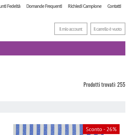
unti Fedeltà
Domande Frequenti
Richiedi Campione
Contatti
Il mio account
Il carrello è vuoto
Prodotti trovati: 255
Sconto - 26%