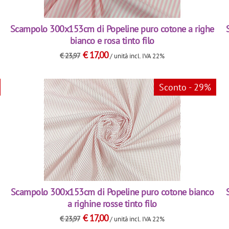
Scampolo 300x153cm di Popeline puro cotone a righe
bianco e rosa tinto filo
€
17,00
€
23,97
/ unità
incl. IVA 22%
Sconto - 29%
Scampolo 300x153cm di Popeline puro cotone bianco
a righine rosse tinto filo
€
17,00
€
23,97
/ unità
incl. IVA 22%