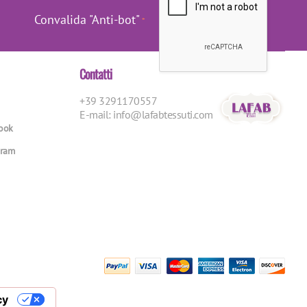
Convalida "Anti-bot"
Contatti
+39 3291170557
E-mail:
info@lafabtessuti.com
book
gram
cy