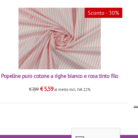
Sconto - 30%
Popeline puro cotone a righe bianco e rosa tinto filo
€
5,59
€
7,99
al metro
incl. IVA 22%