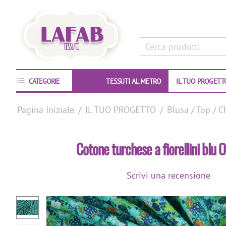
CATEGORIE
TESSUTI AL METRO
IL TUO PROGETT
Pagina Iniziale
/
IL TUO PROGETTO
/
Blusa / Top / C
Cotone turchese a fiorellini blu 
Scrivi una recensione