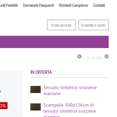
unti Fedeltà
Domande Frequenti
Richiedi Campione
Contatti
Il mio account
Il carrello è vuoto
119
di
688
IN OFFERTA
Tessuto sintetico scozzese
o
marrone
Scampolo 300x156cm di
30%
tessuto sintetico scozzese
marrone