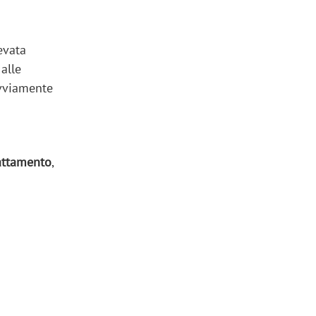
levata
alle
vviamente
lattamento
,