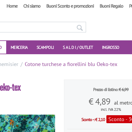
Home
Chi siamo
Buoni Sconto e promozioni
Buoni Regalo
P
O
MERCERIA
SCAMPOLI
S A L D I / OUTLET
INGROSSO
hemisier
/
Cotone turchese a fiorellini blu Oeko-tex
Oeko-tex
Prezzo di listino:
€
6,99
€
4,89
al metr
incl. IVA 22%
Sconto - 
Sconto -:
€
2,10