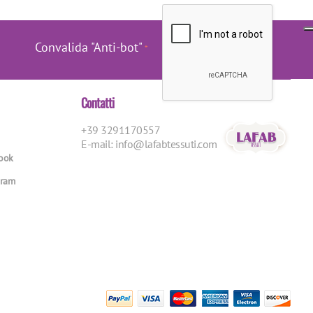
Convalida "Anti-bot"
Contatti
+39 3291170557
E-mail:
info@lafabtessuti.com
book
gram