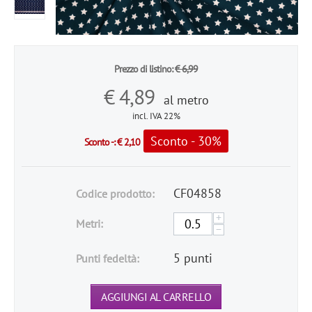
Prezzo di listino:
€
6,99
€
4,89
al metro
incl. IVA 22%
Sconto - 30%
Sconto -:
€
2,10
CF04858
Codice prodotto:
+
Metri:
−
5 punti
Punti fedeltà:
AGGIUNGI AL CARRELLO