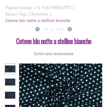
Pagina Iniziale
/
IL TUO PROGETTO
/
Blusa / Top / Chemisier
/
Cotone blu notte a stelline bianche
74
di
688
Cotone blu notte a stelline bianche
Scrivi una recensione