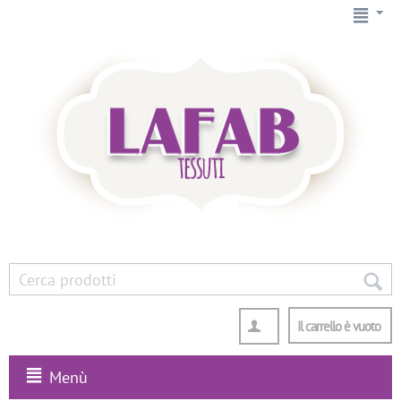
Il carrello è vuoto
Menù