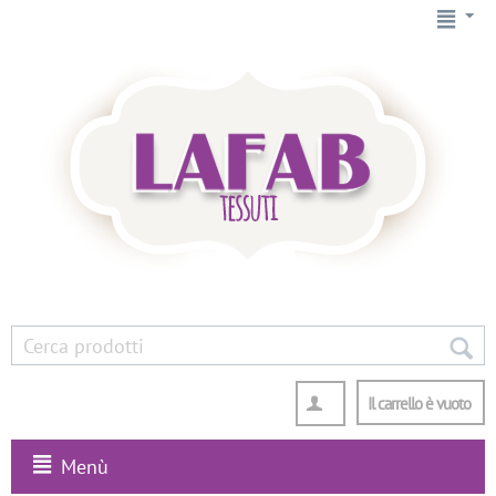
Il carrello è vuoto
Menù