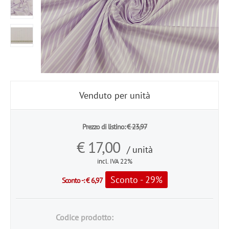
Venduto per unità
Prezzo di listino:
€
23,97
€
17,00
/ unità
incl. IVA 22%
Sconto - 29%
Sconto -:
€
6,97
Codice prodotto: