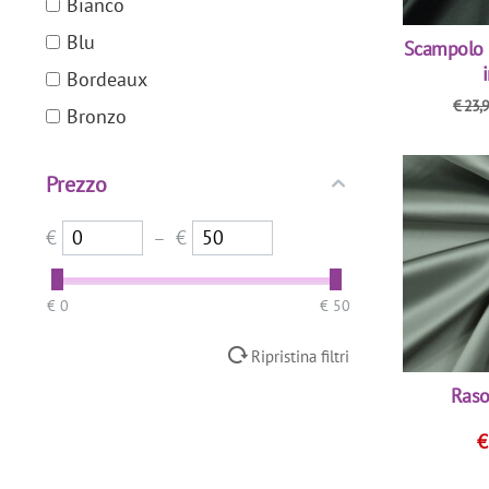
Bianco
Blu
Scampolo 
Bordeaux
€
23,
Bronzo
Carne
Prezzo
Ecrù
Giallo
€
–
€
Grigio
Kaki
‎€
0
‎€
50
Marrone
Ripristina filtri
Misto
Raso
Nero
Ocra
Rosa