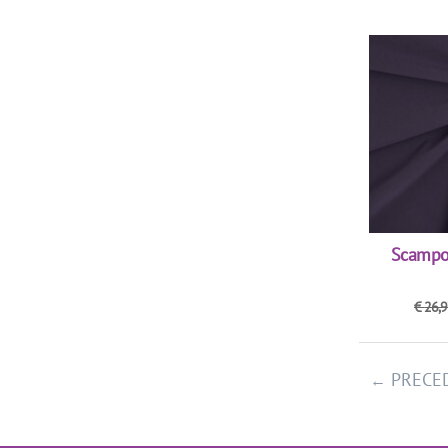
Rosso
Taupe
Verde
Verde Acqua
Viola
Scampo
€
26,
PRECE