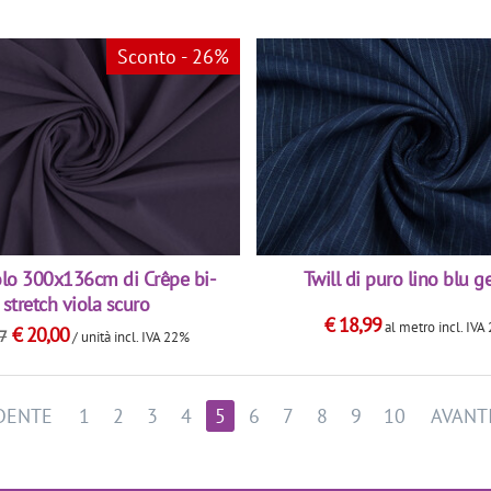
Sconto - 26%
lo 300x136cm di Crêpe bi-
Twill di puro lino blu g
stretch viola scuro
€
18,99
al metro
incl. IV
€
20,00
97
/ unità
incl. IVA 22%
DENTE
1
2
3
4
5
6
7
8
9
10
AVANT