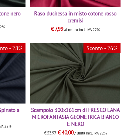
tone nero
Raso duchessa in misto cotone rosso
cremisi
22%
€
7,99
al metro
incl. IVA 22%
nto - 28%
Sconto - 26%
pinato a
Scampolo 300x161cm di FRESCO LANA
MICROFANTASIA GEOMETRICA BIANCO
E NERO
 IVA 22%
€
40,00
€
53,97
/ unità
incl. IVA 22%