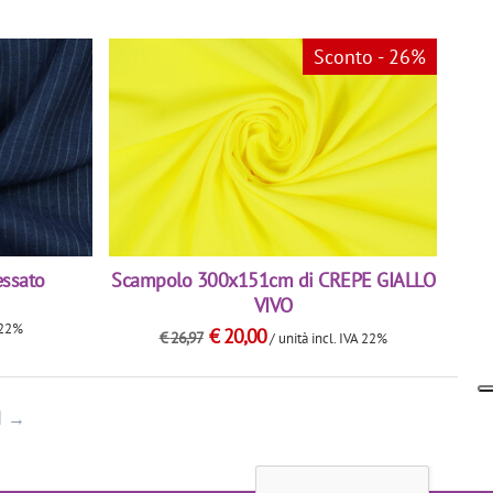
Sconto - 26%
essato
Scampolo 300x151cm di CREPE GIALLO
VIVO
A 22%
€
20,00
€
26,97
/ unità
incl. IVA 22%
I