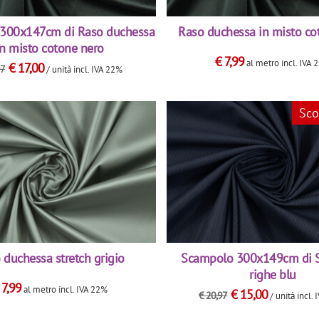
300x147cm di Raso duchessa
Raso duchessa in misto co
in misto cotone nero
€
7,99
al metro
incl. IVA 
€
17,00
97
/ unità
incl. IVA 22%
Sco
 duchessa stretch grigio
Scampolo 300x149cm di S
righe blu
€
7,99
al metro
incl. IVA 22%
€
15,00
€
20,97
/ unità
incl.