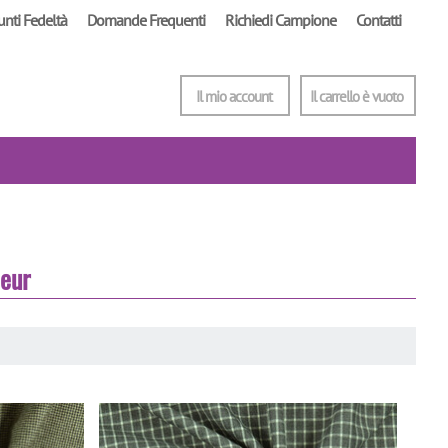
unti Fedeltà
Domande Frequenti
Richiedi Campione
Contatti
Il mio account
Il carrello è vuoto
leur