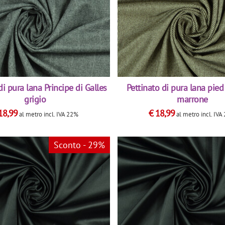
di pura lana Principe di Galles
Pettinato di pura lana pie
grigio
marrone
18,99
€
18,99
al metro
incl. IVA 22%
al metro
incl. IV
Sconto - 29%