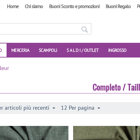
Home
Chi siamo
Buoni Sconto e promozioni
Buoni Regalo
P
O
MERCERIA
SCAMPOLI
S A L D I / OUTLET
INGROSSO
leur
Completo / Tail
r articoli più recenti
12 Per pagina