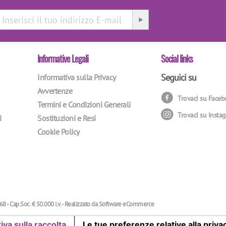
Informative Legali
Social links
Seguici su
Informativa sulla Privacy
Avvertenze
Trovaci su Face
Termini e Condizioni Generali
Trovaci su Insta
i
Sostituzioni e Resi
Cookie Policy
68 - Cap.Soc. € 50.000 i.v. - Realizzato da
Software eCommerce
iva sulla raccolta
Le tue preferenze relative alla priva