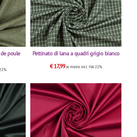
d de poule
Pettinato di lana a quadri grigio bianco
€
17,99
al metro
incl. IVA 22%
A 22%