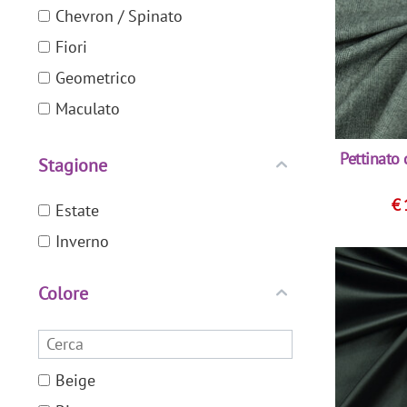
Chevron / Spinato
Fiori
Geometrico
Maculato
Pied De Poule / Principe di Galles
Pettinato 
Stagione
Pois
Quadri
€
Estate
Righe
Inverno
Screziato
Colore
Tinta Unita
Beige