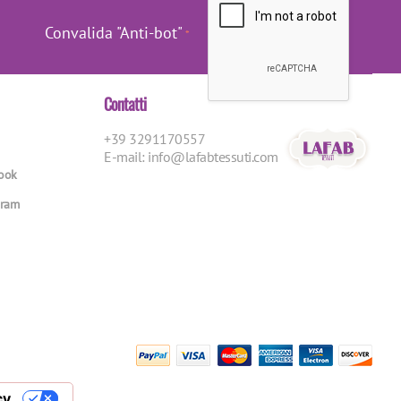
Convalida "Anti-bot"
Contatti
+39 3291170557
E-mail:
info@lafabtessuti.com
book
gram
cy