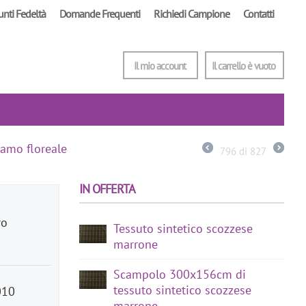
unti Fedeltà
Domande Frequenti
Richiedi Campione
Contatti
Il mio account
Il carrello è vuoto
camo floreale
796
di
827
IN OFFERTA
ro
Tessuto sintetico scozzese
marrone
Scampolo 300x156cm di
tessuto sintetico scozzese
010
marrone