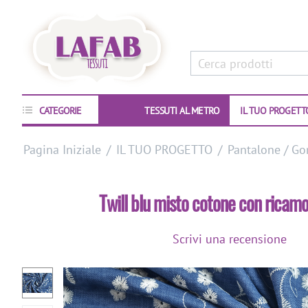
CATEGORIE
TESSUTI AL METRO
IL TUO PROGETT
Pagina Iniziale
/
IL TUO PROGETTO
/
Pantalone / Go
Twill blu misto cotone con ricamo
Scrivi una recensione