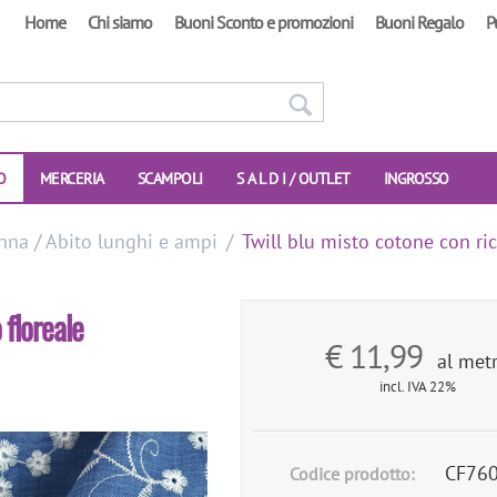
Home
Chi siamo
Buoni Sconto e promozioni
Buoni Regalo
P
O
MERCERIA
SCAMPOLI
S A L D I / OUTLET
INGROSSO
nna / Abito lunghi e ampi
/
Twill blu misto cotone con ri
 floreale
€
11,99
al met
incl. IVA 22%
CF76
Codice prodotto: