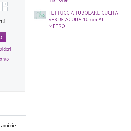
+
−
FETTUCCIA TUBOLARE CUCITA
VERDE ACQUA 10mm AL
nti
METRO
O
sideri
ronto
camicie