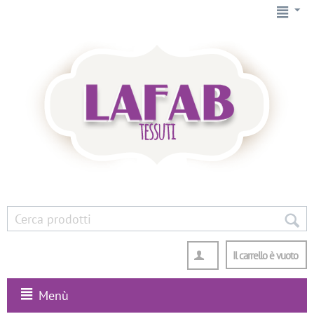
Il carrello è vuoto
Menù