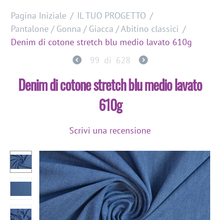
Pagina Iniziale
/
IL TUO PROGETTO
/
Pantalone / Gonna / Giacca / Abitino classici
/
Denim di cotone stretch blu medio lavato 610g
99
di
628
Denim di cotone stretch blu medio lavato
610g
Scrivi una recensione