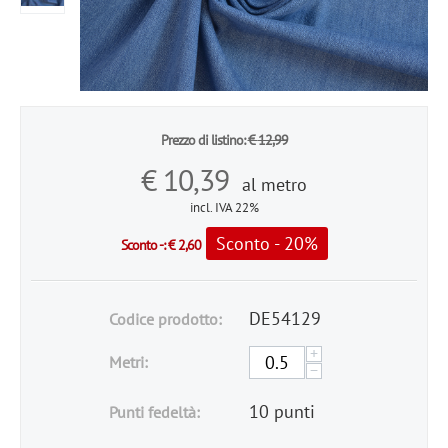
Prezzo di listino:
€
12,99
€
10,39
al metro
incl. IVA 22%
Sconto - 20%
Sconto -:
€
2,60
DE54129
Codice prodotto:
+
Metri:
−
10 punti
Punti fedeltà: