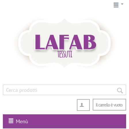
Il carrello è vuoto
Menù