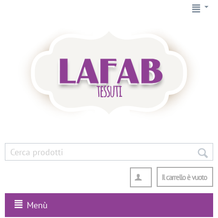
Il carrello è vuoto
Menù