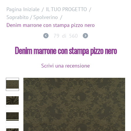
Pagina Iniziale
/
IL TUO PROGETTO
/
Soprabito / Spolverino
/
Denim marrone con stampa pizzo nero
79
di
560
Denim marrone con stampa pizzo nero
Scrivi una recensione