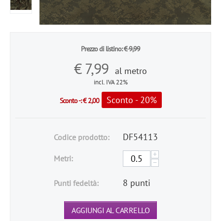
Prezzo di listino:
€
9,99
€
7,99
al metro
incl. IVA 22%
Sconto - 20%
Sconto -:
€
2,00
DF54113
Codice prodotto:
+
Metri:
−
8 punti
Punti fedeltà:
AGGIUNGI AL CARRELLO