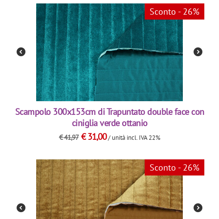
Sconto - 26%
Scampolo 300x153cm di Trapuntato double face con
ciniglia verde ottanio
€
31,00
€
41,97
/ unità
incl. IVA 22%
Sconto - 26%