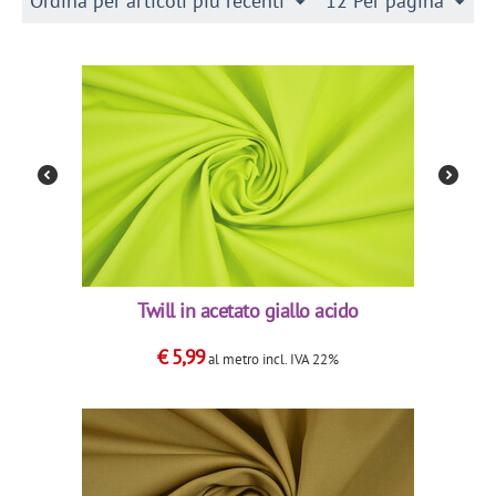
Ordina per articoli più recenti
12 Per pagina
Twill in acetato giallo acido
€
5,99
al metro
incl. IVA 22%