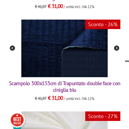
€
31,00
€
41,97
/ unità
incl. IVA 22%
Sconto - 26%
Scampolo 300x153cm di Trapuntato double face con
ciniglia blu
€
31,00
€
41,97
/ unità
incl. IVA 22%
Sconto - 27%