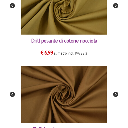
Drill pesante di cotone nocciola
€
6,99
al metro
incl. IVA 22%