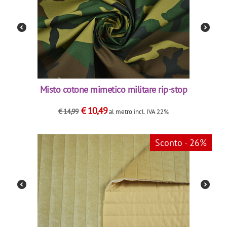
Misto cotone mimetico militare rip-stop
€
10,49
€
14,99
al metro
incl. IVA 22%
Sconto - 26%