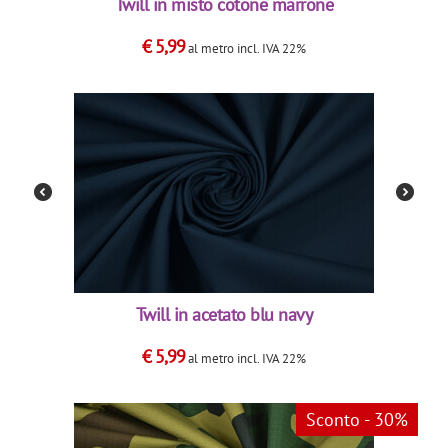
Twill in misto cotone marrone
€
5,99
al metro
incl. IVA 22%
Twill in acetato blu navy
€
5,99
al metro
incl. IVA 22%
Sconto - 30%