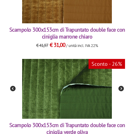
Scampolo 300x153cm di Trapuntato double face con
ciniglia marrone chiaro
€
31,00
€
41,97
/ unità
incl. IVA 22%
Sconto - 26%
Scampolo 300x153cm di Trapuntato double face con
ciniglia verde oliva