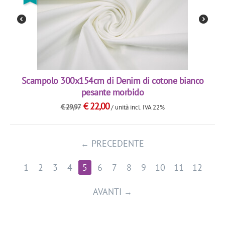
Scampolo 300x154cm di Denim di cotone bianco
pesante morbido
€
22,00
€
29,97
/ unità
incl. IVA 22%
PRECEDENTE
1
2
3
4
5
6
7
8
9
10
11
12
AVANTI