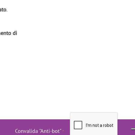
ato
.
mento di
Convalida "Anti-bot"