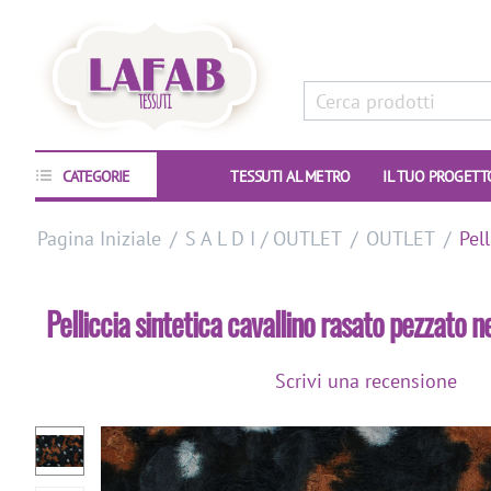
CATEGORIE
TESSUTI AL METRO
IL TUO PROGETT
Pagina Iniziale
/
S A L D I / OUTLET
/
OUTLET
/
Pel
Pelliccia sintetica cavallino rasato pezzato 
Scrivi una recensione