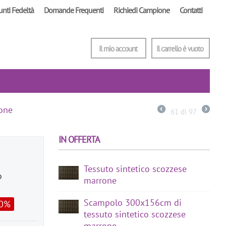
unti Fedeltà
Domande Frequenti
Richiedi Campione
Contatti
Il mio account
Il carrello è vuoto
rone
61
di
97
IN OFFERTA
Tessuto sintetico scozzese
o
marrone
Scampolo 300x156cm di
60%
tessuto sintetico scozzese
marrone