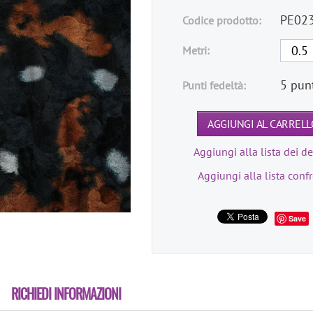
PE02
Codice prodotto:
Metri:
5 pun
Punti fedeltà:
AGGIUNGI AL CARRELL
Aggiungi alla lista dei de
Aggiungi alla lista conf
Save
RICHIEDI INFORMAZIONI