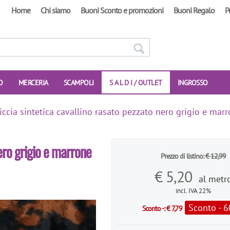
Home
Chi siamo
Buoni Sconto e promozioni
Buoni Regalo
P
O
MERCERIA
SCAMPOLI
S A L D I / OUTLET
INGROSSO
liccia sintetica cavallino rasato pezzato nero grigio e mar
nero grigio e marrone
Prezzo di listino:
€
12,99
€
5,20
al metr
incl. IVA 22%
Sconto - 
Sconto -:
€
7,79