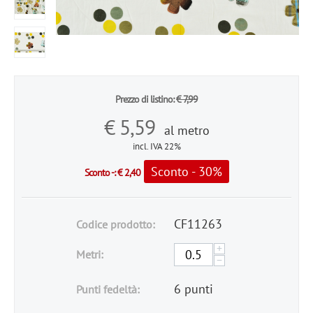
Prezzo di listino:
€
7,99
€
5,59
al metro
incl. IVA 22%
Sconto - 30%
Sconto -:
€
2,40
CF11263
Codice prodotto:
+
Metri:
−
6 punti
Punti fedeltà: