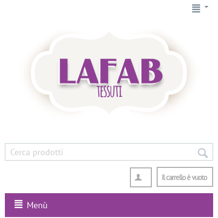
Il carrello è vuoto
Menù