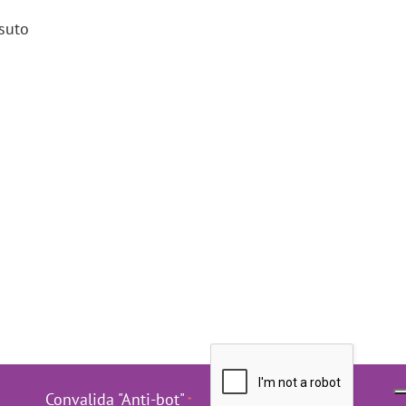
suto
Convalida "Anti-bot"