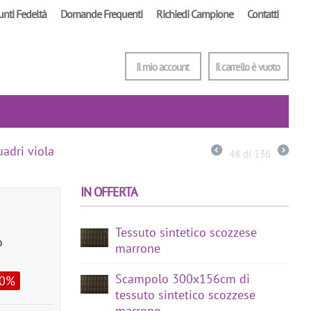
unti Fedeltà
Domande Frequenti
Richiedi Campione
Contatti
Il mio account
Il carrello è vuoto
adri viola
48
di
136
IN OFFERTA
Tessuto sintetico scozzese
o
marrone
Scampolo 300x156cm di
30%
tessuto sintetico scozzese
marrone