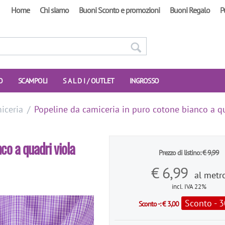
Home
Chi siamo
Buoni Sconto e promozioni
Buoni Regalo
P
O
SCAMPOLI
S A L D I / OUTLET
INGROSSO
iceria
/
Popeline da camiceria in puro cotone bianco a qu
co a quadri viola
Prezzo di listino:
€
9,99
€
6,99
al metr
incl. IVA 22%
Sconto - 
Sconto -:
€
3,00