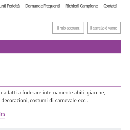
unti Fedeltà
Domande Frequenti
Richiedi Campione
Contatti
Il mio account
Il carrello è vuoto
o adatti a foderare internamente abiti, giacche,
 decorazioni, costumi di carnevale ecc..
ita