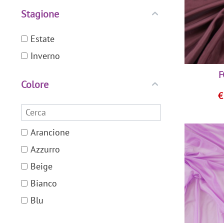
Stagione
Soprabito / Spolverino
Quadri
Sport / Outdoor
Rete
Estate
Righe
Inverno
Tinta Unita
F
Colore
Arancione
Azzurro
Beige
Bianco
Blu
Bordeaux