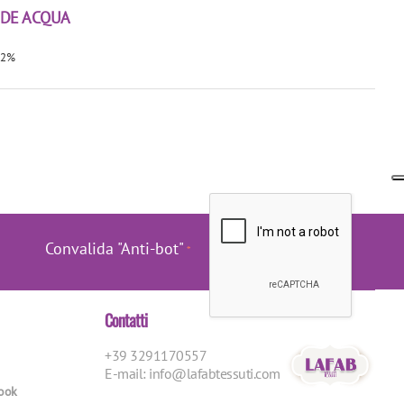
RDE ACQUA
 22%
Convalida "Anti-bot"
Contatti
+39 3291170557
E-mail:
info@lafabtessuti.com
book