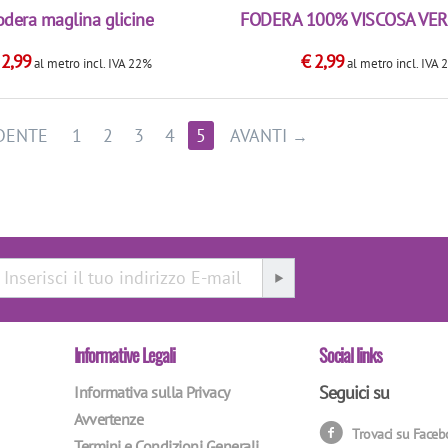
odera maglina glicine
FODERA 100% VISCOSA VE
€
2,99
€
2,99
al metro
incl. IVA 22%
al metro
incl. IVA
DENTE
1
2
3
4
5
AVANTI
Informative Legali
Social links
Seguici su
Informativa sulla Privacy
Avvertenze
Trovaci su Face
Termini e Condizioni Generali