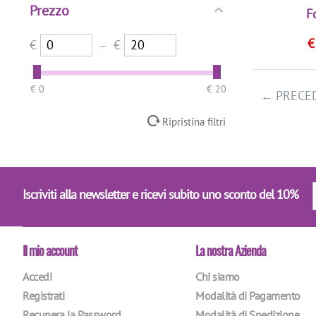
Prezzo
F
Bronzo
Ecrù
€
–
€
Fucsia
Giallo
‎€
0
‎€
20
PRECE
Grigio
Ripristina filtri
Kaki
Lilla
Marrone
Iscriviti alla newsletter e ricevi subito uno sconto del 10%
Misto
Nero
Il mio account
La nostra Azienda
Ocra
Accedi
Chi siamo
Oro
Registrati
Modalità di Pagamento
Rosa
Recupera la Password
Modalità di Spedizione