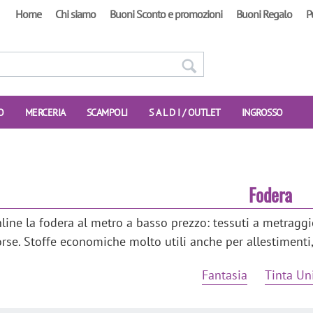
Home
Chi siamo
Buoni Sconto e promozioni
Buoni Regalo
P
O
MERCERIA
SCAMPOLI
S A L D I / OUTLET
INGROSSO
Fodera
line la fodera al metro a basso prezzo: tessuti a metraggi
orse. Stoffe economiche molto utili anche per allestimenti,
Fantasia
Tinta Un