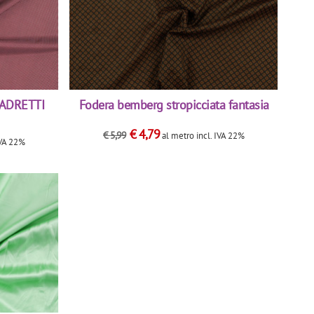
ADRETTI
Fodera bemberg stropicciata fantasia
€
4,79
€
5,99
al metro
incl. IVA 22%
IVA 22%