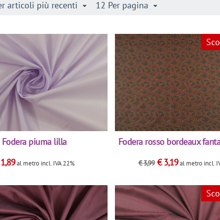
r articoli più recenti
12 Per pagina
Sco
Fodera piuma lilla
Fodera rosso bordeaux fanta
€
1,89
€
3,19
€
3,99
al metro
incl. IVA 22%
al metro
incl. 
Sco