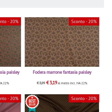
nto - 20%
Sconto - 20%
sia paisley
Fodera marrone fantasia paisley
€
3,19
€
3,99
IVA 22%
al metro
incl. IVA 22%
nto - 20%
Sconto - 20%