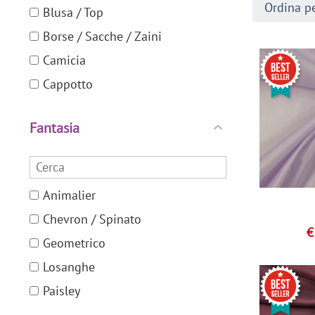
Ordina pe
Blusa / Top
Borse / Sacche / Zaini
Camicia
Cappotto
Complementi d'arredo
Fantasia
Completo / Tailleur
Costumi da bagno / Beachwear
Foulard / Sciarpa
Animalier
Lavoretti / Oggettistica
Chevron / Spinato
Maschere / Cosplay
Geometrico
Pantalone / Gonna / Abito: lunghi
Losanghe
e ampi
Paisley
Pantalone / Gonna / Giacca /
Abitino: classici
Pois