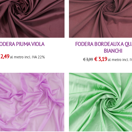
ODERA PIUMA VIOLA
FODERA BORDEAUX A QU
BIANCHI
€
2,49
al metro
incl. IVA 22%
€
3,19
€
3,99
al metro
incl. 