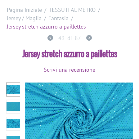
Pagina Iniziale
/
TESSUTI AL METRO
/
Jersey / Maglia
/
Fantasia
/
Jersey stretch azzurro a paillettes
49
di
87
Jersey stretch azzurro a paillettes
Scrivi una recensione