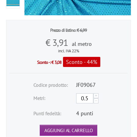
Prezzo di listino:
€
6,99
€
3,91
al metro
incl. IVA 22%
Sconto - 44%
Sconto -:
€
3,08
JF09067
Codice prodotto:
+
Metri:
−
4 punti
Punti fedeltà:
AGGIUNGI AL CARRELLO