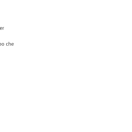
er
po che