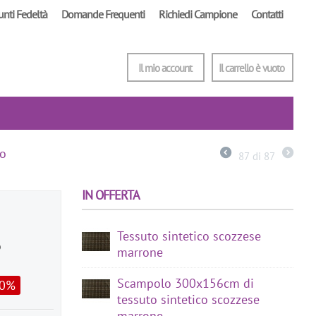
unti Fedeltà
Domande Frequenti
Richiedi Campione
Contatti
Il mio account
Il carrello è vuoto
to
87
di
87
IN OFFERTA
Tessuto sintetico scozzese
o
marrone
Scampolo 300x156cm di
30%
tessuto sintetico scozzese
marrone