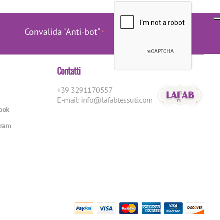
Convalida "Anti-bot"
Contatti
+39 3291170557
E-mail:
info@lafabtessuti.com
book
gram