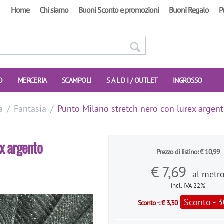
Home
Chi siamo
Buoni Sconto e promozioni
Buoni Regalo
P
O
MERCERIA
SCAMPOLI
S A L D I / OUTLET
INGROSSO
a
/
Fantasia
/
Punto Milano stretch nero con lurex argen
ex argento
Prezzo di listino:
€
10,99
€
7,69
al metr
incl. IVA 22%
Sconto - 
Sconto -:
€
3,30