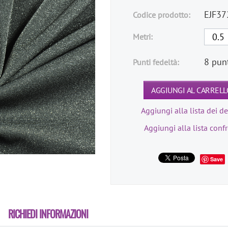
EJF37
Codice prodotto:
Metri:
8 pun
Punti fedeltà:
AGGIUNGI AL CARRELL
Aggiungi alla lista dei de
Aggiungi alla lista conf
Save
RICHIEDI INFORMAZIONI