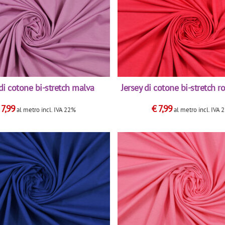
 di cotone bi-stretch malva
Jersey di cotone bi-stretch r
€
7,99
€
7,99
al metro
incl. IVA 22%
al metro
incl. IVA 