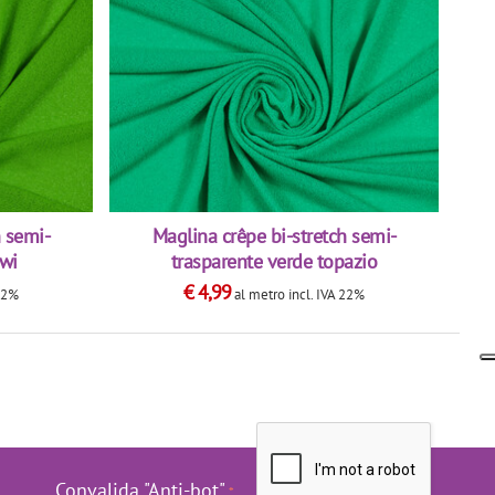
h semi-
Maglina crêpe bi-stretch semi-
iwi
trasparente verde topazio
€
4,99
 22%
al metro
incl. IVA 22%
Convalida "Anti-bot"