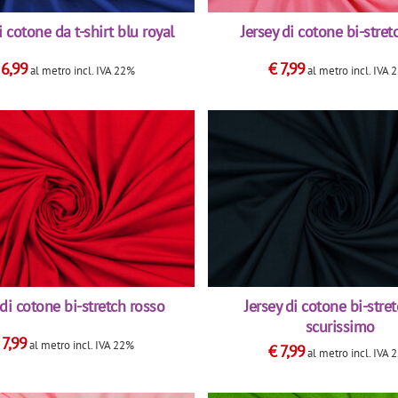
i cotone da t-shirt blu royal
Jersey di cotone bi-stret
€
6,99
€
7,99
al metro
incl. IVA 22%
al metro
incl. IVA 
 di cotone bi-stretch rosso
Jersey di cotone bi-stre
scurissimo
€
7,99
al metro
incl. IVA 22%
€
7,99
al metro
incl. IVA 