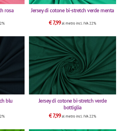
ch rosa
Jersey di cotone bi-stretch verde menta
€
7,99
22%
al metro
incl. IVA 22%
tch blu
Jersey di cotone bi-stretch verde
bottiglia
€
7,99
22%
al metro
incl. IVA 22%