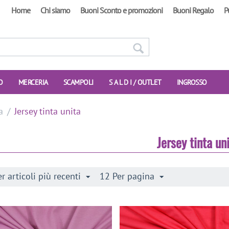
Home
Chi siamo
Buoni Sconto e promozioni
Buoni Regalo
P
O
MERCERIA
SCAMPOLI
S A L D I / OUTLET
INGROSSO
a
/
Jersey tinta unita
Jersey tinta un
r articoli più recenti
12 Per pagina