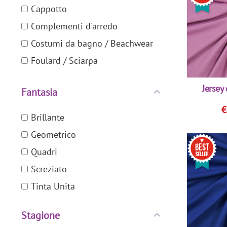
Cappotto
Complementi d'arredo
Costumi da bagno / Beachwear
Foulard / Sciarpa
Maglia / Maglione
Jersey
Fantasia
Maschere / Cosplay
Pantalone / Gonna / Abito: lunghi
Brillante
e ampi
Geometrico
Pantalone / Gonna / Giacca /
Quadri
Abitino: classici
Screziato
Soprabito / Spolverino
Tinta Unita
Sport / Outdoor
T-shirt
Stagione