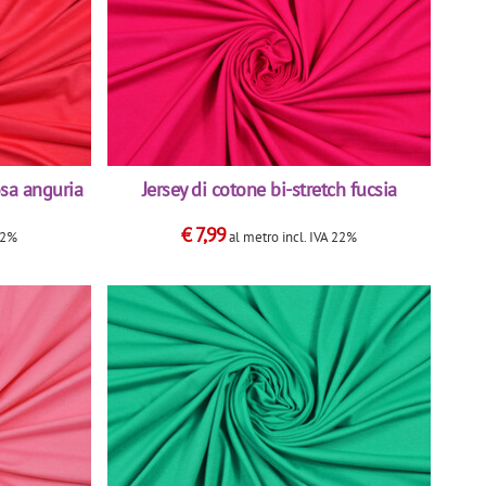
osa anguria
Jersey di cotone bi-stretch fucsia
€
7,99
22%
al metro
incl. IVA 22%