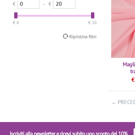
Ecrù
€
–
€
Fucsia
Giallo
‎€
0
‎€
20
Grigio
Ripristina filtri
Lilla
Marrone
Nero
Magli
tr
Ocra
Oro
Rosa
PRECE
Rosso
Verde
Verde Acqua
Iscriviti alla newsletter e ricevi subito uno sconto del 10%
Viola