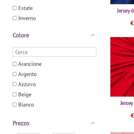
Estate
Jersey d
Inverno
Colore
Arancione
Argento
Azzurro
Beige
Jersey
Bianco
Blu
Prezzo
Bordeaux