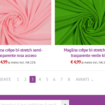
na crêpe bi-stretch semi-
Maglina crêpe bi-stretc
asparente rosa acceso
trasparente verde k
€
4,99
€
4,99
al metro
incl. IVA 22%
al metro
incl. IVA
DENTE
1
2
3
4
5
6
7
8
AVANTI