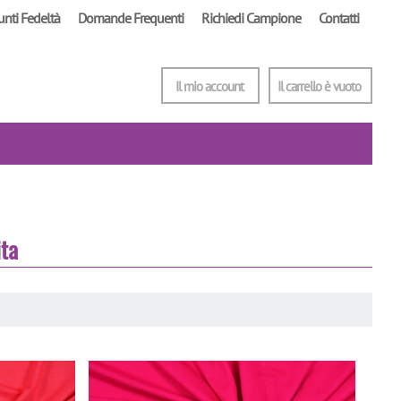
unti Fedeltà
Domande Frequenti
Richiedi Campione
Contatti
Il mio account
Il carrello è vuoto
ita