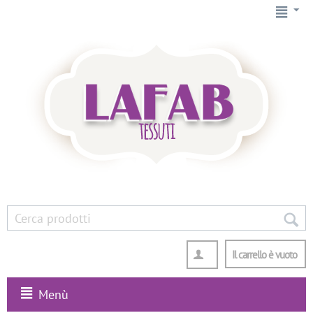
Il carrello è vuoto
Menù