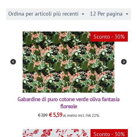
Ordina per articoli più recenti
12 Per pagina
Sconto - 30%
Gabardine di puro cotone verde oliva fantasia
floreale
€
5,59
€
7,99
al metro
incl. IVA 22%
Sconto - 30%