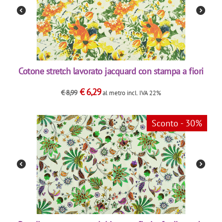
Cotone stretch lavorato jacquard con stampa a fiori
€
6,29
€
8,99
al metro
incl. IVA 22%
Sconto - 30%