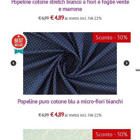
Popeline cotone stretch bianco a fiori e foglie verde
e marrone
€
4,89
€
6,99
al metro
incl. IVA 22%
Sconto - 30%
Popeline puro cotone blu a micro-fiori bianchi
€
4,89
€
6,99
al metro
incl. IVA 22%
Sconto - 30%