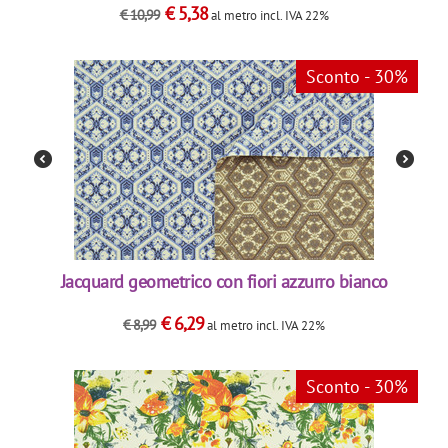
€
5,38
€
10,99
al metro
incl. IVA 22%
Sconto - 30%
Jacquard geometrico con fiori azzurro bianco
€
6,29
€
8,99
al metro
incl. IVA 22%
Sconto - 30%