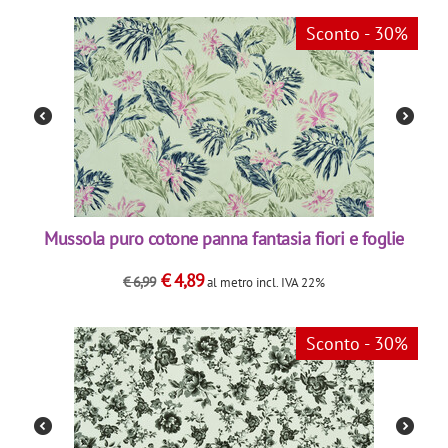
Sconto - 30%
Mussola puro cotone panna fantasia fiori e foglie
€
4,89
€
6,99
al metro
incl. IVA 22%
Sconto - 30%