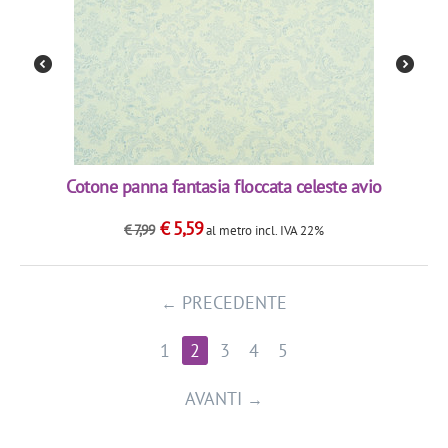
Cotone panna fantasia floccata celeste avio
€
5,59
€
7,99
al metro
incl. IVA 22%
PRECEDENTE
1
2
3
4
5
AVANTI